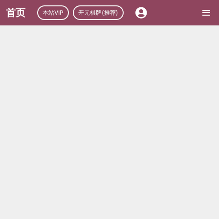
首页
本站VIP
开元棋牌(推荐)