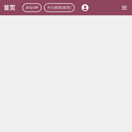
首页
本站VIP
开元棋牌(推荐)