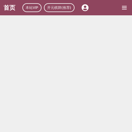
首页
本站VIP
开元棋牌(推荐)