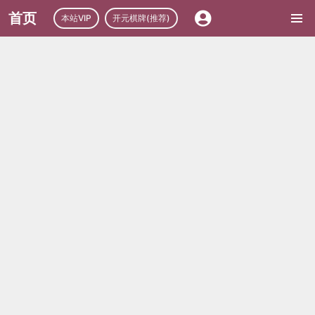
首页
本站VIP
开元棋牌(推荐)