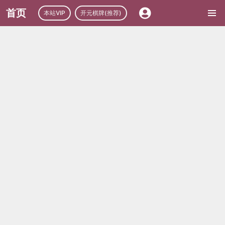
首页
本站VIP
开元棋牌(推荐)