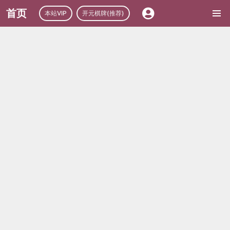
首页
本站VIP
开元棋牌(推荐)