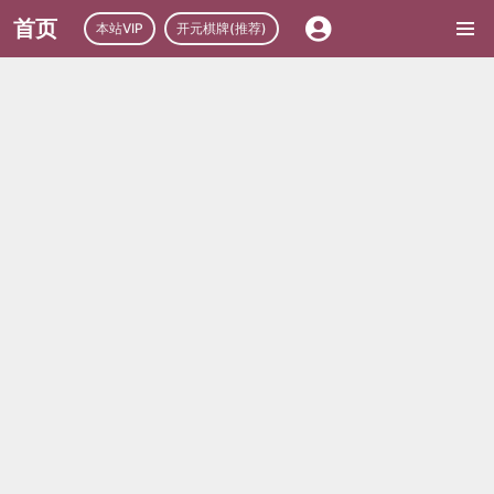
首页
本站VIP
开元棋牌(推荐)