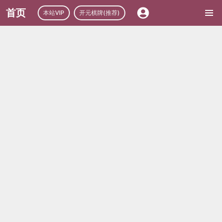
首页
本站VIP
开元棋牌(推荐)