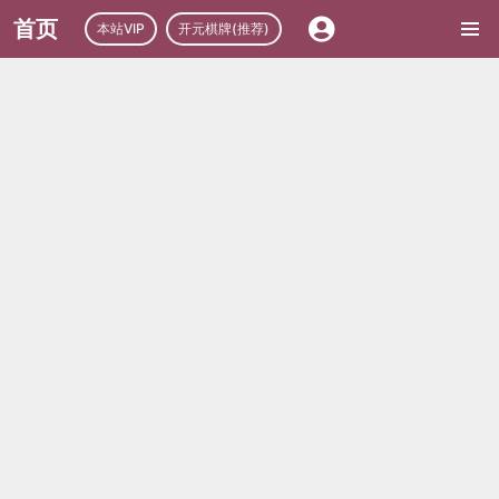
首页
本站VIP
开元棋牌(推荐)