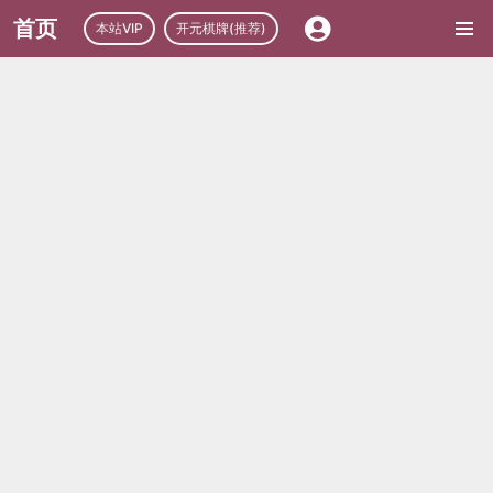
首页
本站VIP
开元棋牌(推荐)