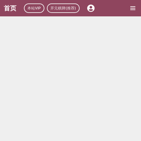
首页
本站VIP
开元棋牌(推荐)