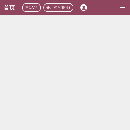
首页
本站VIP
开元棋牌(推荐)