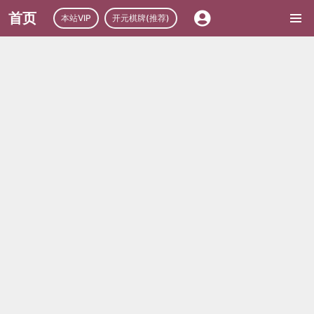
首页
本站VIP
开元棋牌(推荐)