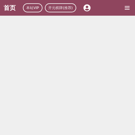
首页
本站VIP
开元棋牌(推荐)