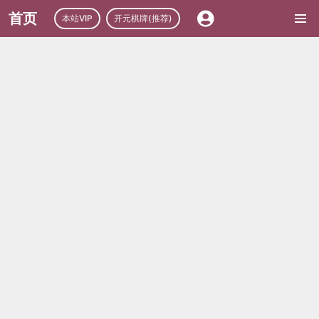
首页
本站VIP
开元棋牌(推荐)